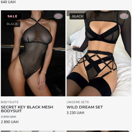
640
UAH
-26%
BLACK
BLACK
LINGERIE SETS
BODYSUITS
WILD DREAM SET
SECRET KEY BLACK MESH
BODYSUIT
3 230
UAH
3 890
UAH
2 890
UAH