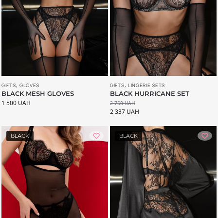
GIFTS
,
GLOVES
GIFTS
,
LINGERIE SETS
BLACK MESH GLOVES
BLACK HURRICANE SET
1 500
UAH
2 750
UAH
2 337
UAH
BLACK
BLACK