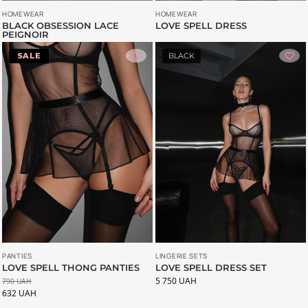
HOMEWEAR
HOMEWEAR
BLACK OBSESSION LACE
LOVE SPELL DRESS
PEIGNOIR
-20%
BLACK
LINGERIE SETS
PANTIES
LOVE SPELL DRESS SET
LOVE SPELL THONG PANTIES
5 750
UAH
790
UAH
632
UAH