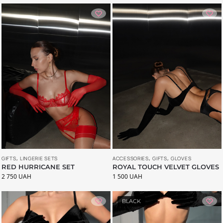
ACCESSORIES
,
GIFTS
,
GLOVES
GIFTS
,
LINGERIE SETS
ROYAL TOUCH VELVET GLOVES
RED HURRICANE SET
1 500
UAH
2 750
UAH
BLACK