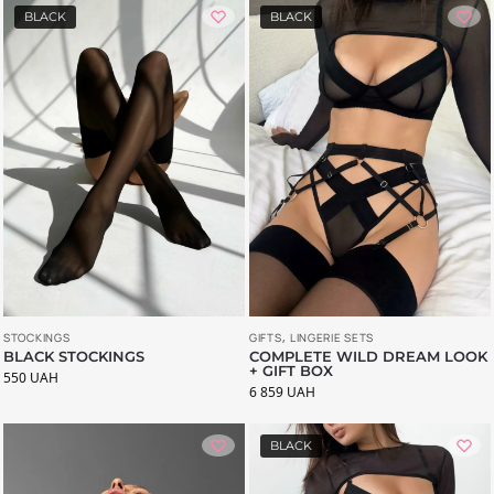
BLACK
BLACK
STOCKINGS
GIFTS
,
LINGERIE SETS
BLACK STOCKINGS
COMPLETE WILD DREAM LOOK
+ GIFT BOX
550
UAH
6 859
UAH
BLACK