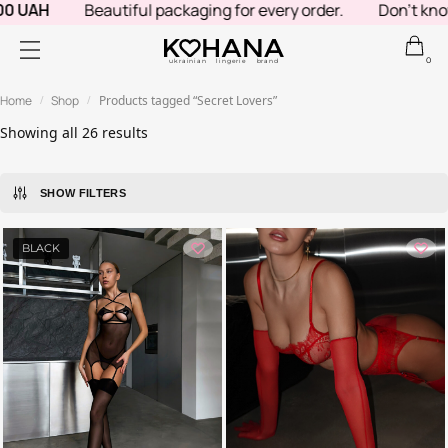
Beautiful packaging for every order.
Don't know what t
0
ukrainian lingerie brand
Home
Shop
Products tagged “Secret Lovers”
/
/
Showing all 26 results
SHOW FILTERS
BLACK