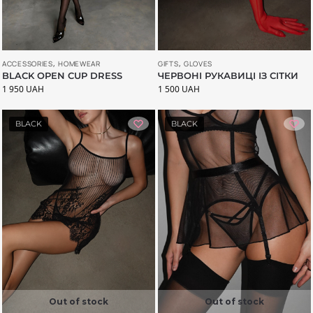
ACCESSORIES
,
HOMEWEAR
GIFTS
,
GLOVES
BLACK OPEN CUP DRESS
ЧЕРВОНІ РУКАВИЦІ ІЗ СІТКИ
1 950
UAH
1 500
UAH
BLACK
BLACK
Out of stock
Out of stock