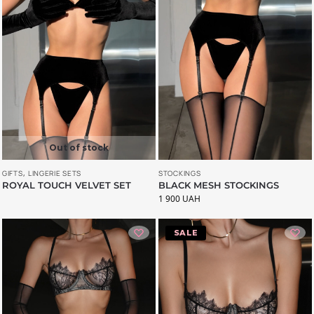
Out of stock
GIFTS
,
LINGERIE SETS
STOCKINGS
ROYAL TOUCH VELVET SET
BLACK MESH STOCKINGS
1 900
UAH
-34%