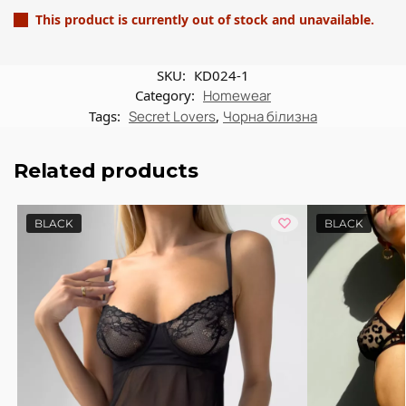
This product is currently out of stock and unavailable.
SKU:
КD024-1
Category:
Homewear
Tags:
Secret Lovers
,
Чорна білизна
Related products
BLACK
BLACK