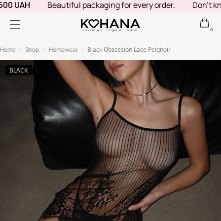
00 UAH
Beautiful packaging for every order.
Don't know
0
ukrainian lingerie brand
Home
Shop
Homewear
Black Obsession Lace Peignoir
/
/
/
BLACK