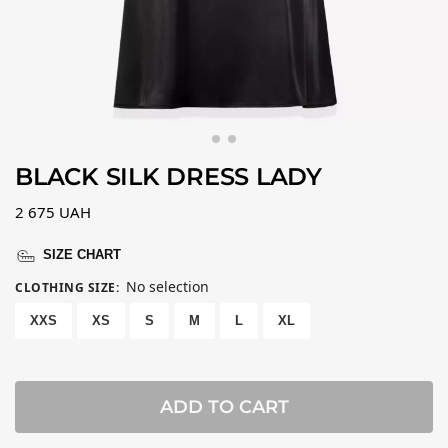
BLACK SILK DRESS LADY
2 675
UAH
SIZE CHART
No selection
CLOTHING SIZE
:
XXS
XS
S
M
L
XL
ADD TO CART