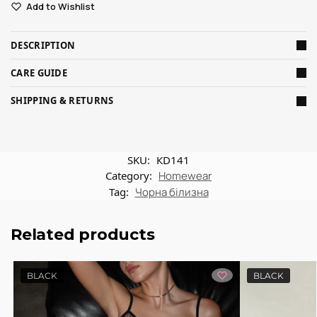
Add to Wishlist
DESCRIPTION
CARE GUIDE
SHIPPING & RETURNS
SKU:
КD141
Category:
Homewear
Tag:
Чорна білизна
Related products
BLACK
BLACK