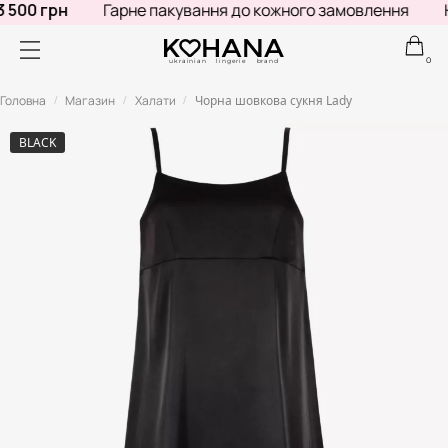
500 грн
Гарне пакування до кожного замовлення
Не
0
ukrainian lingerie brand
Головна
Магазин
Халати
Чорна шовкова сукня Lady
/
/
/
BLACK