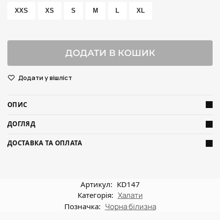
XXS
XS
S
M
L
XL
ДОДАТИ В КОШИК
Додати у вішліст
ОПИС
ДОГЛЯД
ДОСТАВКА ТА ОПЛАТА
Артикул:
КD147
Категорія:
Халати
Позначка:
Чорна білизна