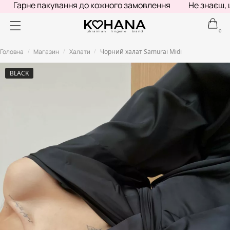
Гарне пакування до кожного замовлення
Не знаєш, щ
0
ukrainian lingerie brand
Головна
Магазин
Халати
Чорний халат Samurai Midi
/
/
/
BLACK