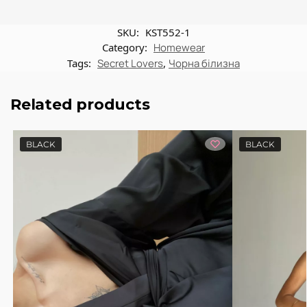
SKU:
KST552-1
Category:
Homewear
Tags:
Secret Lovers
,
Чорна білизна
Related products
BLACK
BLACK