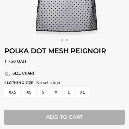
POLKA DOT MESH PEIGNOIR
1 750
UAH
SIZE CHART
No selection
CLOTHING SIZE
:
XXS
XS
S
M
L
XL
ADD TO CART