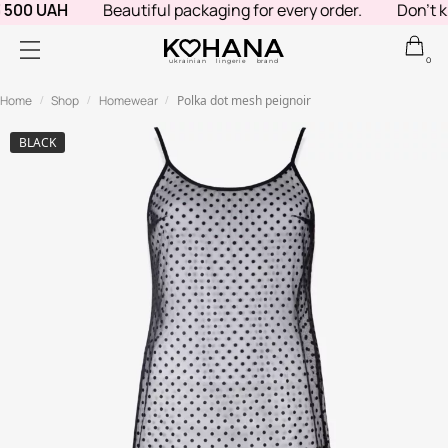
500 UAH
Beautiful packaging for every order.
Don't kno
0
ukrainian lingerie brand
Home
Shop
Homewear
Polka dot mesh peignoir
/
/
/
BLACK