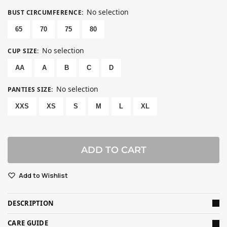
No selection
BUST CIRCUMFERENCE
:
65
70
75
80
No selection
CUP SIZE
:
AA
A
B
C
D
No selection
PANTIES SIZE
:
XXS
XS
S
M
L
XL
ADD TO CART
Add to Wishlist
DESCRIPTION
CARE GUIDE