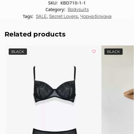
SKU:
КBD710-1-1
Category:
Bodysuits
Tags:
SALE
,
Secret Lovers
,
Чорна білизна
Related products
BLACK
BLACK