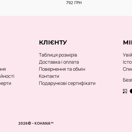
792
ГРН
КЛІЄНТУ
МІ
Таблиця розмірів
Уві
Доставка і оплата
Іст
ння
Повернення та обмін
Спи
ійності
Контакти
Без
ферти
Подарункові сертифікати
2026© – KOHANA™