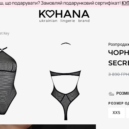
подарувати? Замовляй подарунковий сертифікат!
КУПИТИ
ukrainian lingerie brand
et Key
Розпрода
ЧОРН
SECR
3 890
ГР
РОЗМІ
РОЗМІР О
XXS