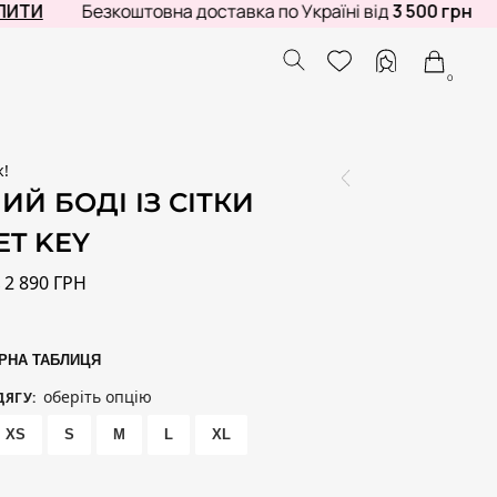
Безкоштовна доставка по Україні від
3 500 грн
Гарне
0
ж!
ИЙ БОДІ ІЗ СІТКИ
ET KEY
2 890
ГРН
Н
РНА ТАБЛИЦЯ
оберіть опцію
ДЯГУ
:
XS
S
M
L
XL