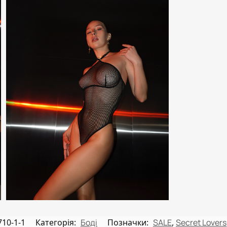
10-1-1
Категорія:
Боді
Позначки:
SALE
,
Secret Lovers