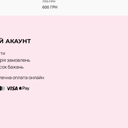
750
ГРН
600
ГРН
Й АКАУНТ
йти
орія замовлень
сок бажань
печна оплата онлайн