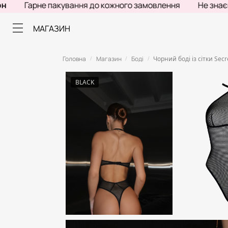
Гарне пакування до кожного замовлення
Не знаєш, що 
МАГАЗИН
Головна
Магазин
Боді
Чорний боді із сітки Secr
/
/
/
BLACK