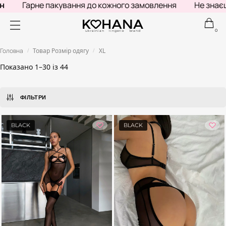
рне пакування до кожного замовлення
Не знаєш, що по
0
ukrainian lingerie brand
Головна
Товар Розмір одягу
XL
/
/
Показано 1–30 із 44
ФІЛЬТРИ
BLACK
BLACK