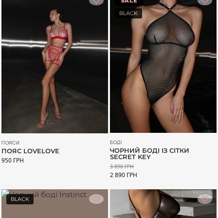
-26%
BLACK
БОДІ
ПОЯСИ
ЧОРНИЙ БОДІ ІЗ СІТКИ
ПОЯС LOVELOVE
SECRET KEY
950
ГРН
3 890
ГРН
2 890
ГРН
BLACK