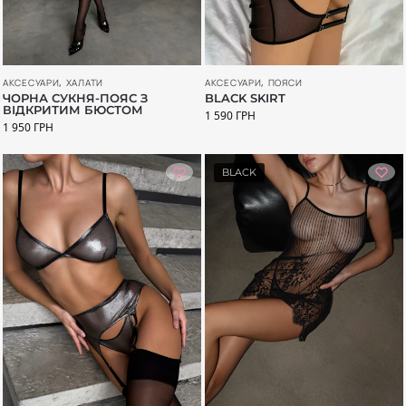
АКСЕСУАРИ
,
ХАЛАТИ
АКСЕСУАРИ
,
ПОЯСИ
ЧОРНА СУКНЯ-ПОЯС З
BLACK SKIRT
ВІДКРИТИМ БЮСТОМ
1 590
ГРН
1 950
ГРН
BLACK