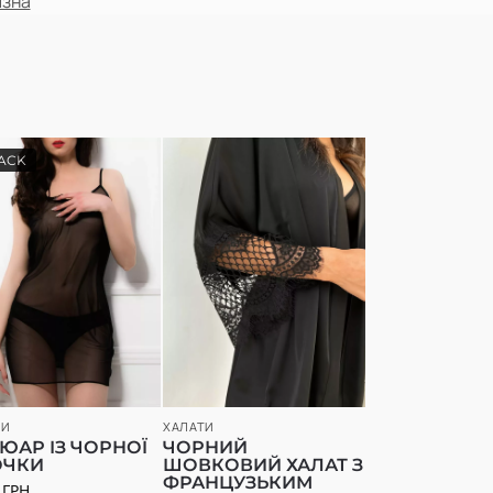
изна
ACK
ТИ
ХАЛАТИ
ЮАР ІЗ ЧОРНОЇ
ЧОРНИЙ
ОЧКИ
ШОВКОВИЙ ХАЛАТ З
ФРАНЦУЗЬКИМ
0
ГРН