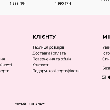
1 899
ГРН
1 990
ГРН
КЛІЄНТУ
МІ
Таблиця розмірів
Уві
Доставка і оплата
Іст
ння
Повернення та обмін
Спи
ійності
Контакти
Без
ферти
Подарункові сертифікати
2026© – KOHANA™