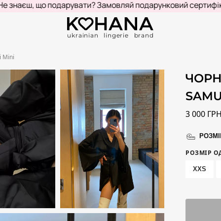
єш, що подарувати? Замовляй подарунковий сертифікат!
К
ukrainian lingerie brand
 Mini
ЧОРН
SAMU
3 000
ГР
РОЗМІ
РОЗМІР О
XXS