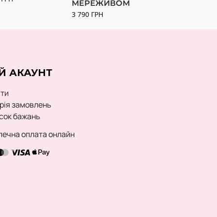
МЕРЕЖИВОМ
3 790
ГРН
Й АКАУНТ
йти
орія замовлень
сок бажань
печна оплата онлайн