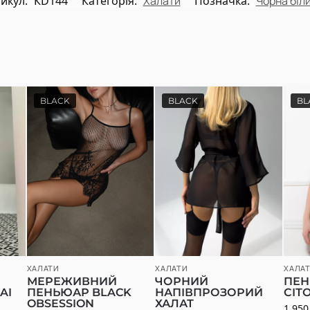
икул:
КD144
Категорія:
Халати
Позначка:
Чорна біл
BLACK
BLACK
BL
ХАЛАТИ
ХАЛАТИ
ХАЛА
МЕРЕЖИВНИЙ
ЧОРНИЙ
ПЕН
ПЕНЬЮАР BLACK
AI
НАПІВПРОЗОРИЙ
СІТ
OBSESSION
ХАЛАТ
1 95