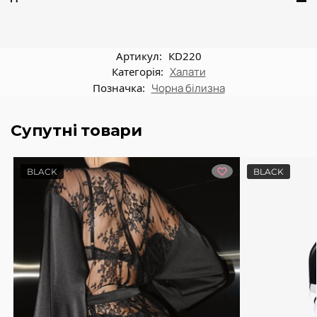
Артикул:
КD220
Категорія:
Халати
Позначка:
Чорна білизна
Супутні товари
BLACK
BLACK