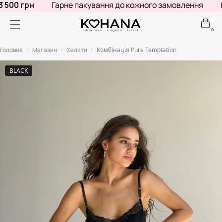
500 грн
Гарне пакування до кожного замовлення
Не
0
ukrainian lingerie brand
Головна
Магазин
Халати
Комбінація Pure Temptation
/
/
/
BLACK