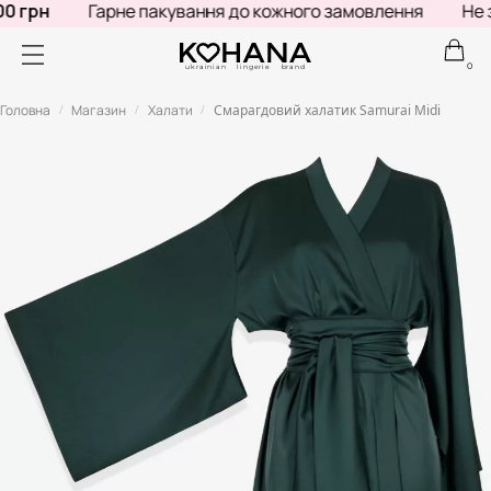
 грн
Гарне пакування до кожного замовлення
Не зн
0
ukrainian lingerie brand
Головна
Магазин
Халати
Смарагдовий халатик Samurai Midi
/
/
/