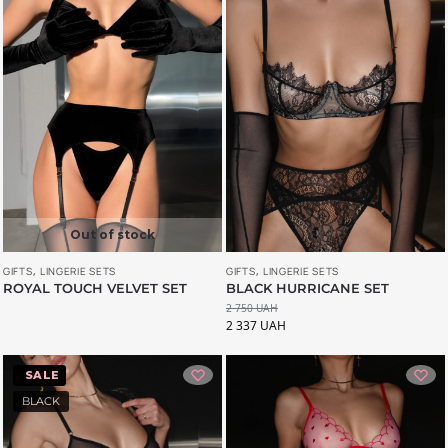
Out of stock
GIFTS
,
LINGERIE SETS
GIFTS
,
LINGERIE SETS
ROYAL TOUCH VELVET SET
BLACK HURRICANE SET
2 750
UAH
2 337
UAH
-11%
BLACK