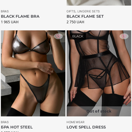
BRAS
GIFTS
,
LINGERIE SETS
BLACK FLAME BRA
BLACK FLAME SET
1 965
UAH
2 750
UAH
BLACK
Out of stock
BRAS
HOMEWEAR
БРА HOT STEEL
LOVE SPELL DRESS