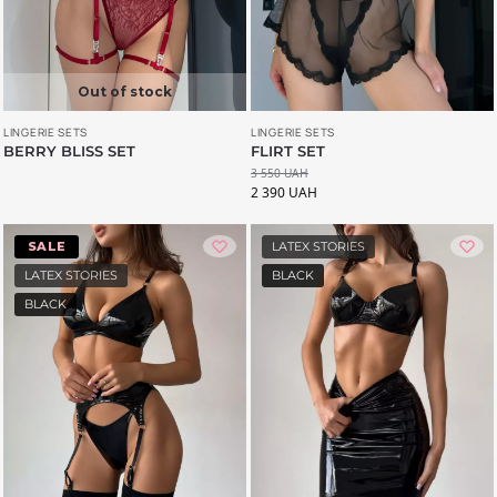
Out of stock
LINGERIE SETS
LINGERIE SETS
BERRY BLISS SET
FLIRT SET
3 550
UAH
2 390
UAH
-20%
LATEX STORIES
LATEX STORIES
BLACK
BLACK