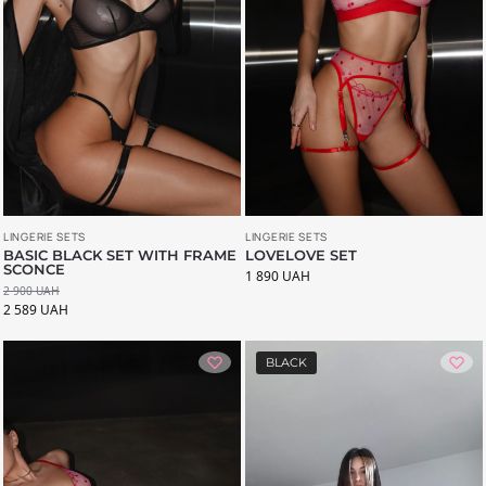
LINGERIE SETS
LINGERIE SETS
LOVELOVE SET
BASIC BLACK SET WITH FRAME
SCONCE
1 890
UAH
2 900
UAH
2 589
UAH
BLACK