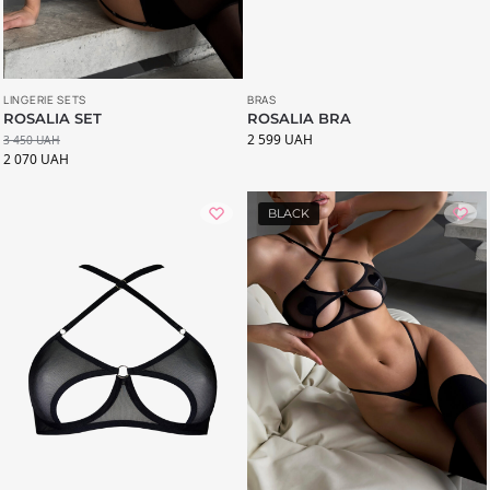
LINGERIE SETS
BRAS
ROSALIA SET
ROSALIA BRA
2 599
UAH
3 450
UAH
2 070
UAH
BLACK