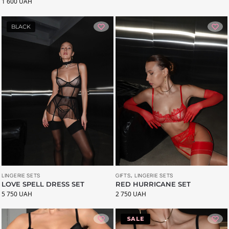
1 600
UAH
BLACK
LINGERIE SETS
GIFTS
,
LINGERIE SETS
LOVE SPELL DRESS SET
RED HURRICANE SET
5 750
UAH
2 750
UAH
-34%