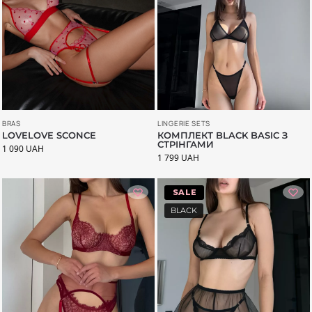
BRAS
LINGERIE SETS
LOVELOVE SCONCE
КОМПЛЕКТ BLACK BASIC З
СТРІНГАМИ
1 090
UAH
1 799
UAH
-33%
BLACK