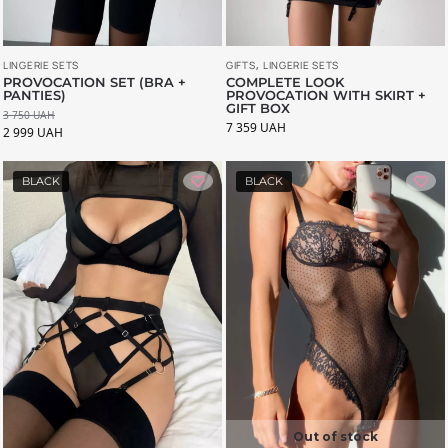
LINGERIE SETS
GIFTS
,
LINGERIE SETS
PROVOCATION SET (BRA +
COMPLETE LOOK
PANTIES)
PROVOCATION WITH SKIRT +
GIFT BOX
3 750
UAH
7 359
UAH
2 999
UAH
BLACK
BLACK
Out of stock