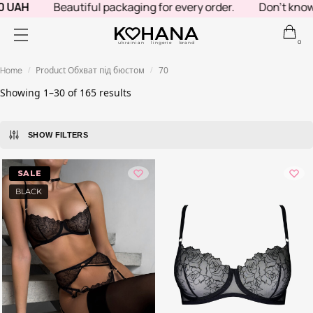
Beautiful packaging for every order.
Don't know what to 
0
ukrainian lingerie brand
Home
Product Обхват під бюстом
70
/
/
Showing 1–30 of 165 results
SHOW FILTERS
-40%
BLACK