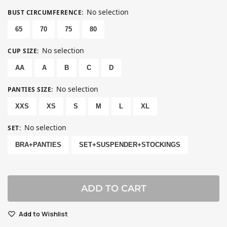
No selection
BUST CIRCUMFERENCE
:
65
70
75
80
No selection
CUP SIZE
:
AA
A
B
C
D
No selection
PANTIES SIZE
:
XXS
XS
S
M
L
XL
No selection
SET
:
BRA+PANTIES
SET+SUSPENDER+STOCKINGS
ADD TO CART
Add to Wishlist