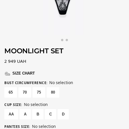
MOONLIGHT SET
2 949
UAH
SIZE CHART
No selection
BUST CIRCUMFERENCE
:
65
70
75
80
No selection
CUP SIZE
:
AA
A
B
C
D
No selection
PANTIES SIZE
: