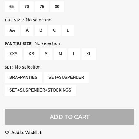
65
70
75
80
No selection
CUP SIZE
:
AA
A
B
C
D
No selection
PANTIES SIZE
:
XXS
XS
S
M
L
XL
No selection
SET
:
BRA+PANTIES
SET+SUSPENDER
SET+SUSPENDER+STOCKINGS
ADD TO CART
Add to Wishlist