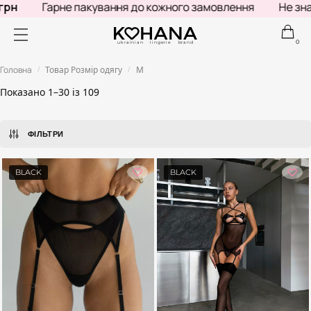
Гарне пакування до кожного замовлення
Не знаєш, що
0
ukrainian lingerie brand
Головна
Товар Розмір одягу
M
/
/
Показано 1–30 із 109
ФІЛЬТРИ
BLACK
BLACK