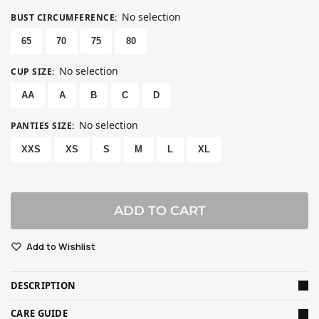
No selection
BUST CIRCUMFERENCE
:
65
70
75
80
No selection
CUP SIZE
:
AA
A
B
C
D
No selection
PANTIES SIZE
:
XXS
XS
S
M
L
XL
ADD TO CART
Add to Wishlist
DESCRIPTION
CARE GUIDE