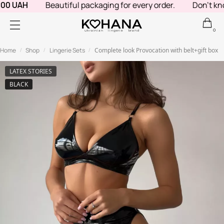
00 UAH
Beautiful packaging for every order.
Don't know
0
ukrainian lingerie brand
Home
Shop
Lingerie Sets
Complete look Provocation with belt+gift box
/
/
/
LATEX STORIES
BLACK