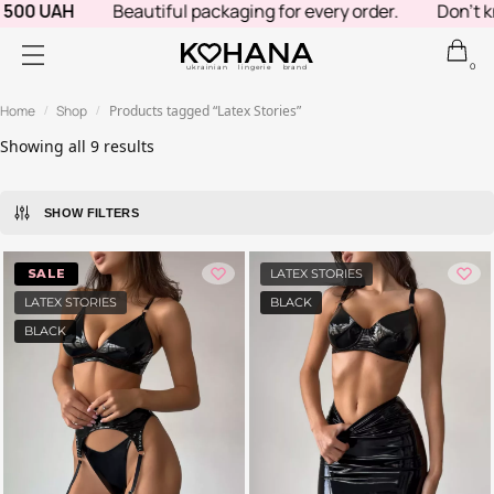
00 UAH
Beautiful packaging for every order.
Don't kno
0
ukrainian lingerie brand
Home
Shop
Products tagged “Latex Stories”
/
/
Showing all 9 results
SHOW FILTERS
-20%
LATEX STORIES
LATEX STORIES
BLACK
BLACK