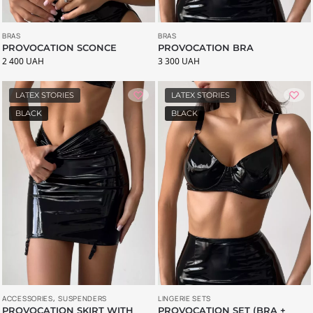
BRAS
BRAS
PROVOCATION SCONCE
PROVOCATION BRA
2 400
UAH
3 300
UAH
LATEX STORIES
LATEX STORIES
BLACK
BLACK
LINGERIE SETS
ACCESSORIES
,
SUSPENDERS
PROVOCATION SET (BRA +
PROVOCATION SKIRT WITH