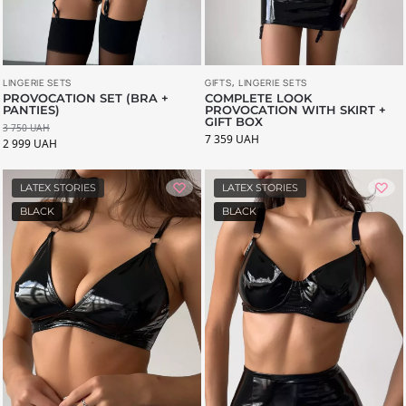
LINGERIE SETS
GIFTS
,
LINGERIE SETS
PROVOCATION SET (BRA +
COMPLETE LOOK
PANTIES)
PROVOCATION WITH SKIRT +
GIFT BOX
3 750
UAH
7 359
UAH
2 999
UAH
LATEX STORIES
LATEX STORIES
BLACK
BLACK