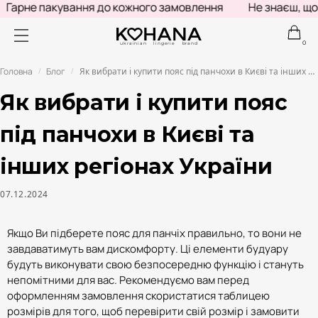
я до кожного замовлення
Не знаєш, що подарувати? За
0
ukrainian lingerie brand
Головна
Блог
Як вибрати і купити пояс під панчохи в Києві та інших регіонах України
/
/
Як вибрати і купити пояс
під панчохи в Києві та
інших регіонах України
07.12.2024
Якщо Ви підберете пояс для панчіх правильно, то вони не
завдаватимуть вам дискомфорту. Ці елементи будуару
будуть виконувати свою безпосередню функцію і стануть
непомітними для вас. Рекомендуємо вам перед
оформленням замовлення скористатися таблицею
розмірів для того, щоб перевірити свій розмір і замовити