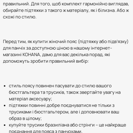
правильний. Для того, щоб комплект гармонійно виглядав,
обирайте підтяжки з такого ж матеріалу, як і білизна. Або ж
схожі по стилю.
Перед тим, як купити жіночий пояс (підтяжку або підв’язку)
для панчіх за доступною ціною в нашому інтернет-
магазині KOHANA, дамо для вас декілька порад, які
допоможуть зробити правильний вибір:
стиль поясу повинен пасувати до стилю вашого
бюстгальтера та трусиків, також звертайте увагу на
матеріал аксесуару;
підтяжки повинні добре поєднуватися не тільки з
трусиками і бюстгальтером, але і доповнювати ваш
образ в цілому;
купуйте трусики бразиліана або стрінги – це найкраще
поєднання для пояса з панчохами.