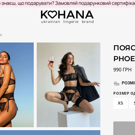
ш, що подарувати? Замовляй подарунковий сертифікат!
КУ
ukrainian lingerie brand
ix
ПОЯС
PHOE
990
ГРН
РОЗМІ
РОЗМІР О
XS