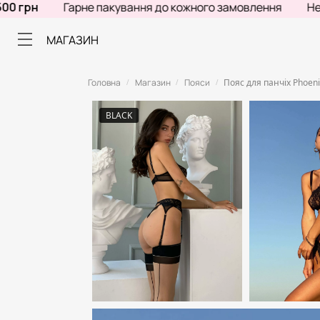
рн
Гарне пакування до кожного замовлення
Не знає
МАГАЗИН
Головна
Магазин
Пояси
Пояс для панчіх Phoen
/
/
/
BLACK