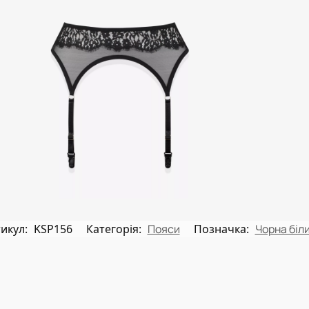
икул:
KSP156
Категорія:
Пояси
Позначка:
Чорна біл