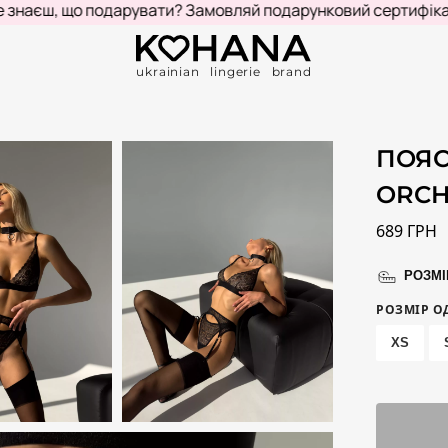
ш, що подарувати? Замовляй подарунковий сертифікат!
КУ
ukrainian lingerie brand
ПОЯС
ORCH
689
ГРН
РОЗМІ
РОЗМІР О
XS