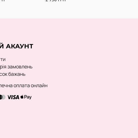
Й АКАУНТ
йти
орія замовлень
сок бажань
печна оплата онлайн