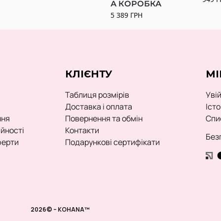
А КОРОБКА
5 389
ГРН
КЛІЄНТУ
МІ
Таблиця розмірів
Уві
Доставка і оплата
Іст
ння
Повернення та обмін
Спи
ійності
Контакти
Без
ферти
Подарункові сертифікати
2026© – KOHANA™