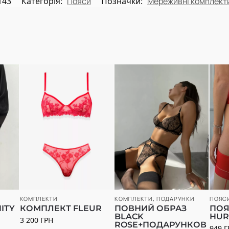
143
Категорія:
Пояси
Позначки:
Мереживні комплект
КОМПЛЕКТИ
КОМПЛЕКТИ
,
ПОДАРУНКИ
ПОЯС
ITY
КОМПЛЕКТ FLEUR
ПОВНИЙ ОБРАЗ
ПОЯ
BLACK
HUR
3 200
ГРН
ROSE+ПОДАРУНКОВ
949
Г