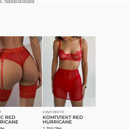
и
,
Чорна білизна
И
КОМПЛЕКТИ
С RED
КОМПЛЕКТ RED
RICANE
HURRICANE
РН
2 750
ГРН