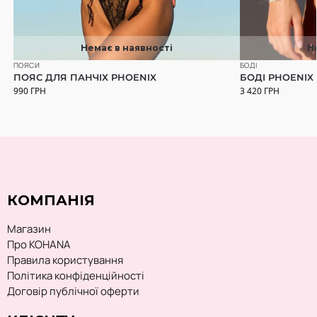
Н
Немає в наявності
БОДІ
ПОЯСИ
БОДІ PHOENIX
ПОЯС ДЛЯ ПАНЧІХ PHOENIX
3 420
ГРН
990
ГРН
КОМПАНІЯ
Магазин
Про KOHANA
Правила користування
Політика конфіденційності
Договір публічної оферти