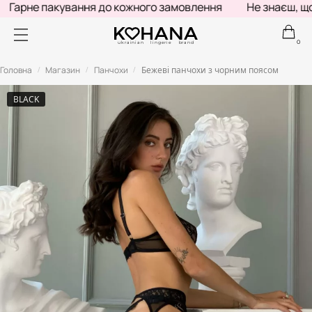
Гарне пакування до кожного замовлення
Не знаєш, що 
0
ukrainian lingerie brand
Головна
Магазин
Панчохи
Бежеві панчохи з чорним поясом
/
/
/
BLACK