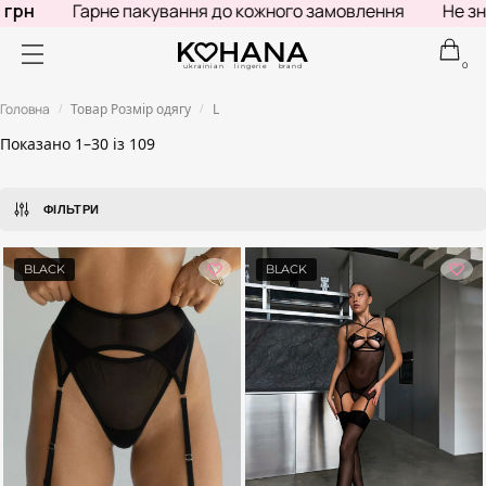
Гарне пакування до кожного замовлення
Не знаєш, що
0
ukrainian lingerie brand
Головна
Товар Розмір одягу
L
/
/
Показано 1–30 із 109
ФІЛЬТРИ
BLACK
BLACK