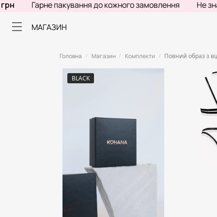
Гарне пакування до кожного замовлення
Не знаєш, 
МАГАЗИН
Головна
Магазин
Комплекти
Повний образ з в
/
/
/
BLACK