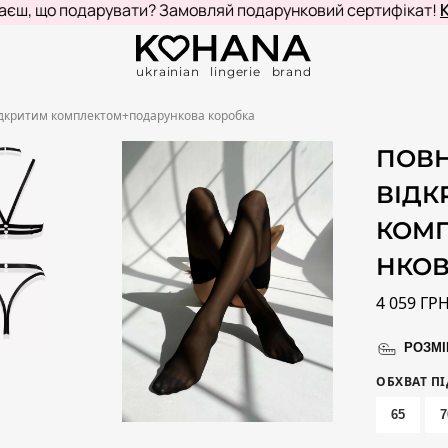
що подарувати? Замовляй подарунковий сертифікат!
КУПИТ
ukrainian lingerie brand
ідкритим комплектом+подарункова коробка
ПОВН
ВІДК
КОМ
НКОВ
4 059
ГР
РОЗМІ
ОБХВАТ П
65
7