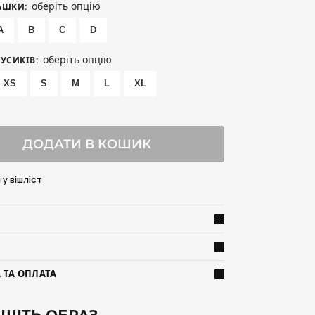
оберіть опцію
АШКИ
:
A
B
C
D
оберіть опцію
РУСИКІВ
:
XS
S
M
L
XL
ДОДАТИ В КОШИК
у вішліст
 ТА ОПЛАТА