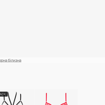
орна білизна
ACK