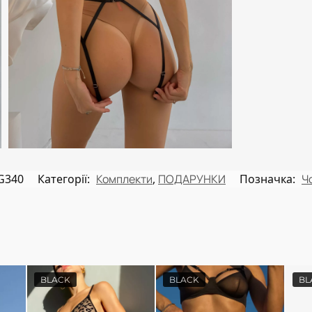
G340
Категорії:
Комплекти
,
ПОДАРУНКИ
Позначка:
Ч
BLACK
BLACK
BL