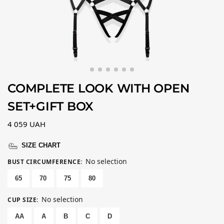
COMPLETE LOOK WITH OPEN
SET+GIFT BOX
4 059
UAH
SIZE CHART
No selection
BUST CIRCUMFERENCE
:
65
70
75
80
No selection
CUP SIZE
:
AA
A
B
C
D