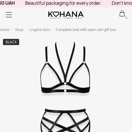
 UAH
Beautiful packaging for every order.
Don't know w
0
ukrainian lingerie brand
Home
Shop
Lingerie Sets
Complete look with open set+gift box
/
/
/
BLACK