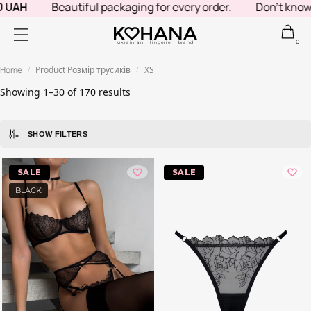
Beautiful packaging for every order.
Don't know what to
0
ukrainian lingerie brand
Home
Product Розмір трусиків
XS
/
/
Showing 1–30 of 170 results
SHOW FILTERS
-40%
-20%
BLACK