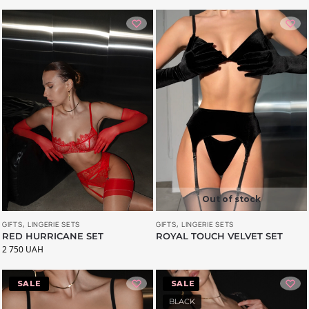
Out of stock
GIFTS
,
LINGERIE SETS
GIFTS
,
LINGERIE SETS
ROYAL TOUCH VELVET SET
RED HURRICANE SET
2 750
UAH
-34%
-11%
BLACK