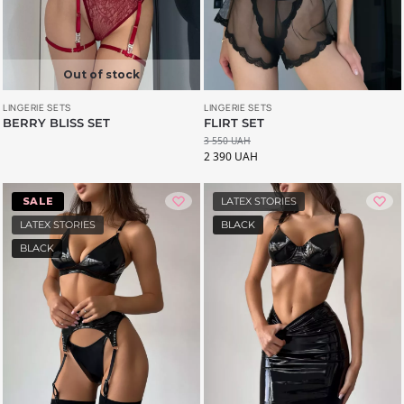
Out of stock
LINGERIE SETS
LINGERIE SETS
BERRY BLISS SET
FLIRT SET
3 550
UAH
2 390
UAH
-20%
LATEX STORIES
LATEX STORIES
BLACK
BLACK