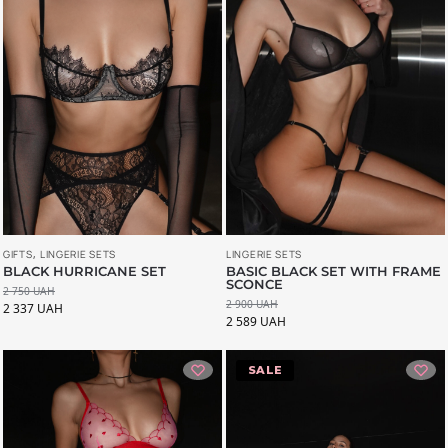
LINGERIE SETS
GIFTS
,
LINGERIE SETS
BASIC BLACK SET WITH FRAME
BLACK HURRICANE SET
SCONCE
2 750
UAH
2 900
UAH
2 337
UAH
2 589
UAH
-20%