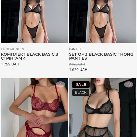
LINGERIE SETS
PANTIES
КОМПЛЕКТ BLACK BASIC З
SET OF 3 BLACK BASIC THONG
СТРІНГАМИ
PANTIES
1 799
UAH
2 025
UAH
1 620
UAH
-33%
BLACK