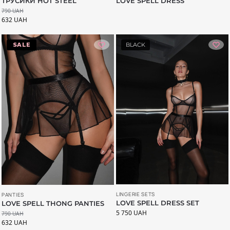
ТРУСИКИ HOT STEEL
LOVE SPELL DRESS
790
UAH
632
UAH
-20%
BLACK
LINGERIE SETS
PANTIES
LOVE SPELL DRESS SET
LOVE SPELL THONG PANTIES
5 750
UAH
790
UAH
632
UAH