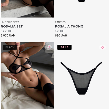
LINGERIE SETS
PANTIES
ROSALIA SET
ROSALIA THONG
3 450
UAH
850
UAH
2 070
UAH
680
UAH
BLACK
-20%