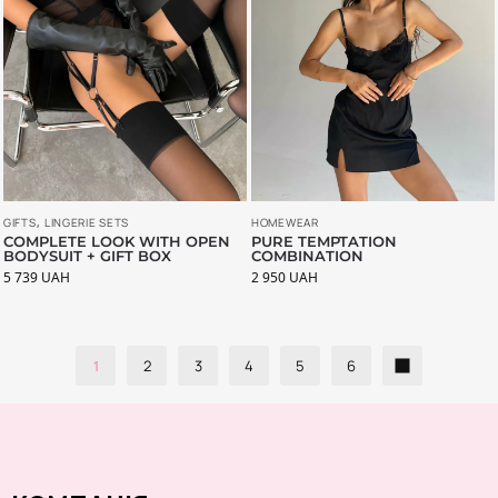
GIFTS
,
LINGERIE SETS
HOMEWEAR
COMPLETE LOOK WITH OPEN
PURE TEMPTATION
BODYSUIT + GIFT BOX
COMBINATION
5 739
UAH
2 950
UAH
1
2
3
4
5
6