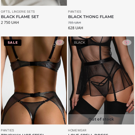
GIFTS
,
LINGERIE SETS
PANTIES
BLACK FLAME SET
BLACK THONG FLAME
2 750
UAH
785
UAH
628
UAH
-20%
BLACK
Out of stock
PANTIES
HOMEWEAR