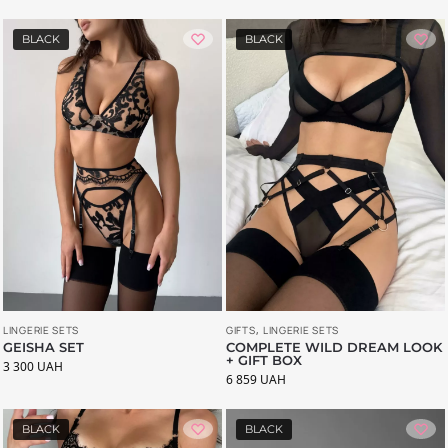
BLACK
BLACK
LINGERIE SETS
GIFTS
,
LINGERIE SETS
GEISHA SET
COMPLETE WILD DREAM LOOK
+ GIFT BOX
3 300
UAH
6 859
UAH
BLACK
BLACK