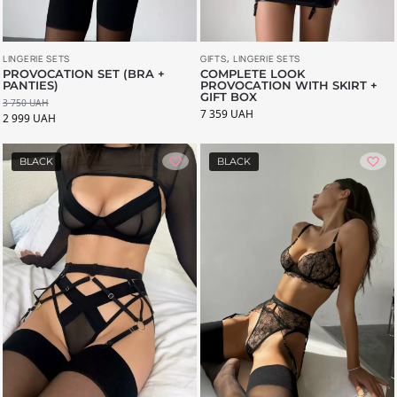
LINGERIE SETS
GIFTS
,
LINGERIE SETS
PROVOCATION SET (BRA +
COMPLETE LOOK
PANTIES)
PROVOCATION WITH SKIRT +
GIFT BOX
3 750
UAH
7 359
UAH
2 999
UAH
BLACK
BLACK