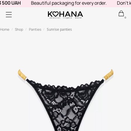
 500 UAH
Beautiful packaging for every order.
Don't kn
0
ukrainian lingerie brand
Home
Shop
Panties
Sunrise panties
/
/
/