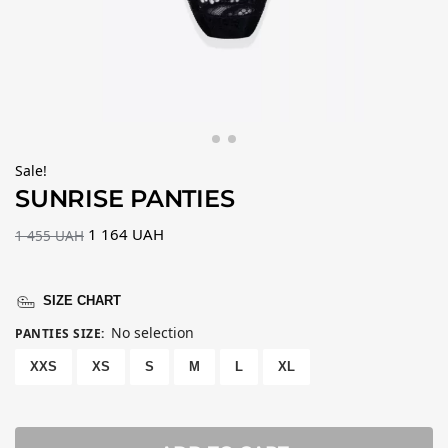
Sale!
SUNRISE PANTIES
1 164
UAH
1 455
UAH
SIZE CHART
No selection
PANTIES SIZE
:
XXS
XS
S
M
L
XL