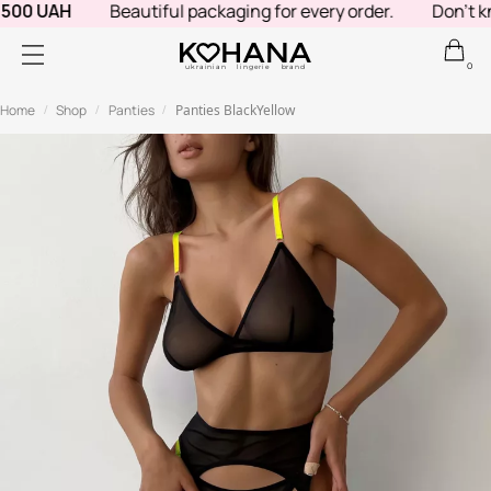
500 UAH
Beautiful packaging for every order.
Don't kno
0
ukrainian lingerie brand
Home
Shop
Panties
Panties BlackYellow
/
/
/