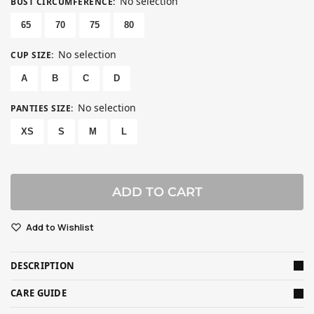
No selection
BUST CIRCUMFERENCE
:
65
70
75
80
No selection
CUP SIZE
:
A
B
C
D
No selection
PANTIES SIZE
:
XS
S
M
L
ADD TO CART
Add to Wishlist
DESCRIPTION
CARE GUIDE