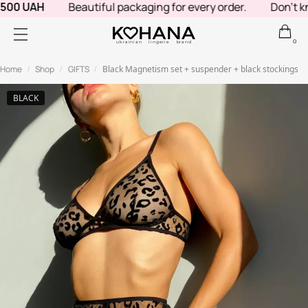
500 UAH
Beautiful packaging for every order.
Don't kno
0
ukrainian lingerie brand
Home
Shop
GIFTS
Black Magnetism set + suspender + black stockings
/
/
/
BLACK