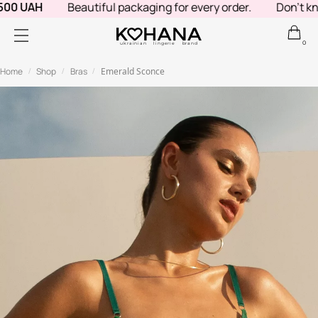
00 UAH
Beautiful packaging for every order.
Don't know
0
ukrainian lingerie brand
Home
Shop
Bras
Emerald Sconce
/
/
/