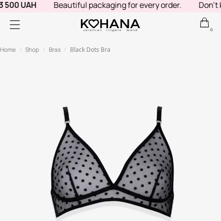
 500 UAH
Beautiful packaging for every order.
Don't k
0
ukrainian lingerie brand
Home
Shop
Bras
Black Dots Bra
/
/
/