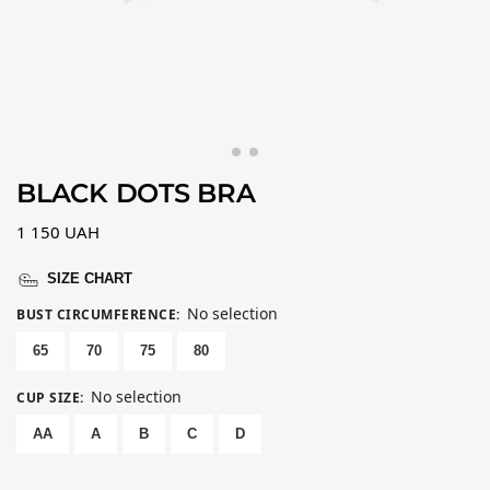
BLACK DOTS BRA
1 150
UAH
SIZE CHART
No selection
BUST CIRCUMFERENCE
:
65
70
75
80
No selection
CUP SIZE
:
AA
A
B
C
D