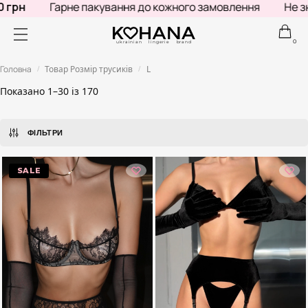
Гарне пакування до кожного замовлення
Не знаєш, що
0
ukrainian lingerie brand
Головна
Товар Розмір трусиків
L
/
/
Показано 1–30 із 170
ФІЛЬТРИ
-34%