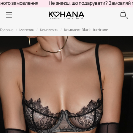
го замовлення
Не знаєш, що подарувати? Замовляй под
0
ukrainian lingerie brand
Головна
Магазин
Комплекти
Комплект Black Hurricane
/
/
/