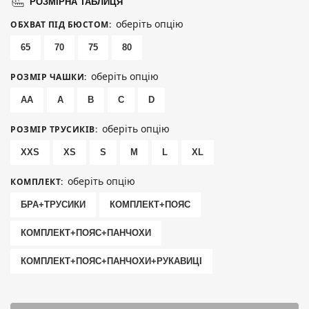
РОЗМІРНА ТАБЛИЦЯ
оберіть опцію
ОБХВАТ ПІД БЮСТОМ
:
65
70
75
80
оберіть опцію
РОЗМІР ЧАШКИ
:
AA
A
B
C
D
оберіть опцію
РОЗМІР ТРУСИКІВ
:
XXS
XS
S
M
L
XL
оберіть опцію
КОМПЛЕКТ
:
БРА+ТРУСИКИ
КОМПЛЕКТ+ПОЯС
КОМПЛЕКТ+ПОЯС+ПАНЧОХИ
КОМПЛЕКТ+ПОЯС+ПАНЧОХИ+РУКАВИЦІ