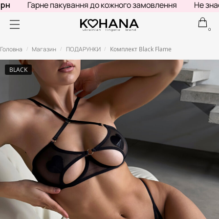
н
Гарне пакування до кожного замовлення
Не знаєш
0
ukrainian lingerie brand
Головна
Магазин
ПОДАРУНКИ
Комплект Black Flame
/
/
/
BLACK