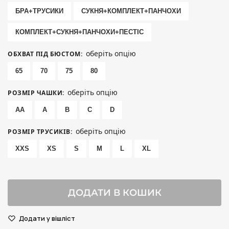
БРА+ТРУСИКИ
СУКНЯ+КОМПЛЕКТ+ПАНЧОХИ
КОМПЛЕКТ+СУКНЯ+ПАНЧОХИ+ПЕСТІС
оберіть опцію
ОБХВАТ ПІД БЮСТОМ
:
65
70
75
80
оберіть опцію
РОЗМІР ЧАШКИ
:
AA
A
B
C
D
оберіть опцію
РОЗМІР ТРУСИКІВ
:
XXS
XS
S
M
L
XL
ДОДАТИ В КОШИК
Додати у вішліст