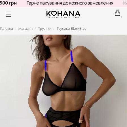
00 грн
Гарне пакування до кожного замовлення
Не 
0
ukrainian lingerie brand
Головна
Магазин
Трусики
Трусики BlackBlue
/
/
/