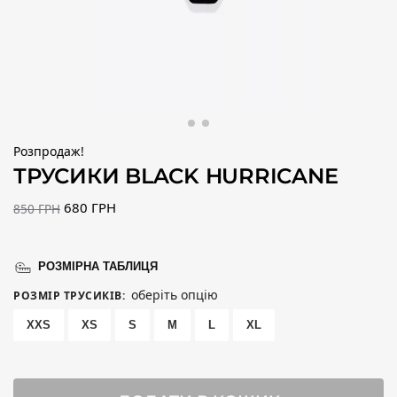
Розпродаж!
ТРУСИКИ BLACK HURRICANE
680
ГРН
850
ГРН
РОЗМІРНА ТАБЛИЦЯ
оберіть опцію
РОЗМІР ТРУСИКІВ
:
XXS
XS
S
M
L
XL