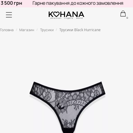
 500 грн
Гарне пакування до кожного замовлення
Н
0
ukrainian lingerie brand
Головна
Магазин
Трусики
Трусики Black Hurricane
/
/
/