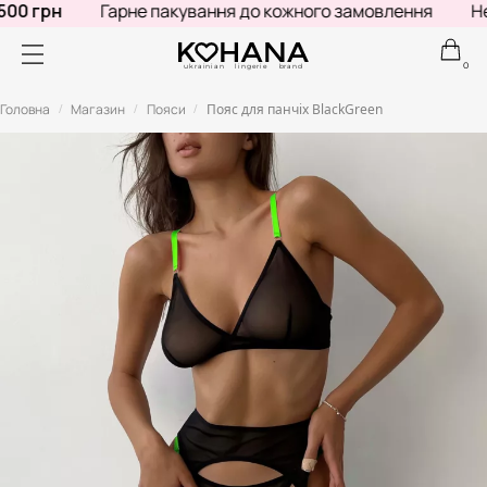
00 грн
Гарне пакування до кожного замовлення
Не 
0
ukrainian lingerie brand
Головна
Магазин
Пояси
Пояс для панчіх BlackGreen
/
/
/