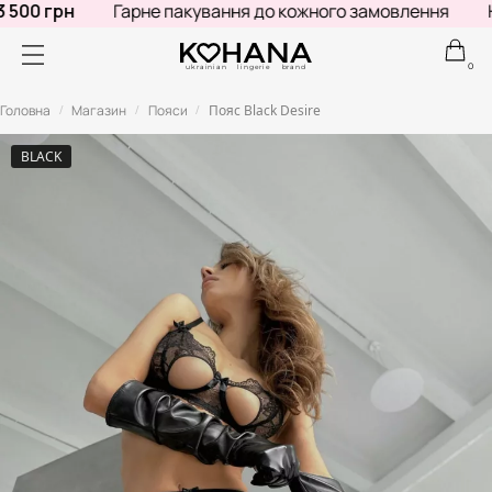
500 грн
Гарне пакування до кожного замовлення
Не
0
ukrainian lingerie brand
Головна
Магазин
Пояси
Пояс Black Desire
/
/
/
BLACK