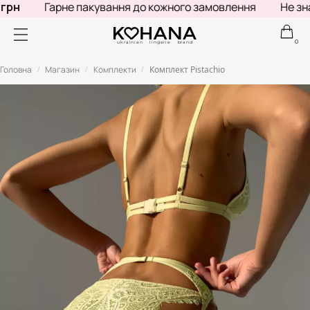
н
Гарне пакування до кожного замовлення
Не знаєш
0
ukrainian lingerie brand
Головна
Магазин
Комплекти
Комплект Pistachio
/
/
/