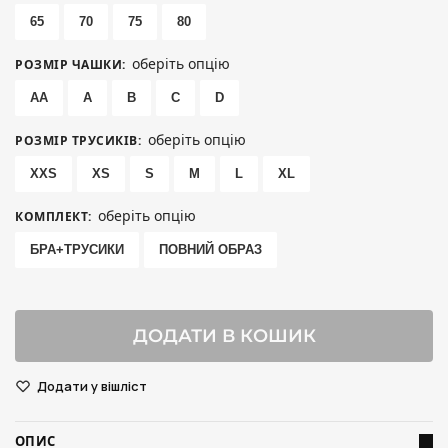
65
70
75
80
оберіть опцію
РОЗМІР ЧАШКИ
:
AA
A
B
C
D
оберіть опцію
РОЗМІР ТРУСИКІВ
:
XXS
XS
S
M
L
XL
оберіть опцію
КОМПЛЕКТ
:
БРА+ТРУСИКИ
ПОВНИЙ ОБРАЗ
ДОДАТИ В КОШИК
Додати у вішліст
ОПИС