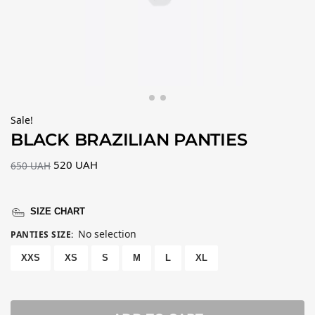
Sale!
BLACK BRAZILIAN PANTIES
520
UAH
650
UAH
SIZE CHART
No selection
PANTIES SIZE
:
XXS
XS
S
M
L
XL