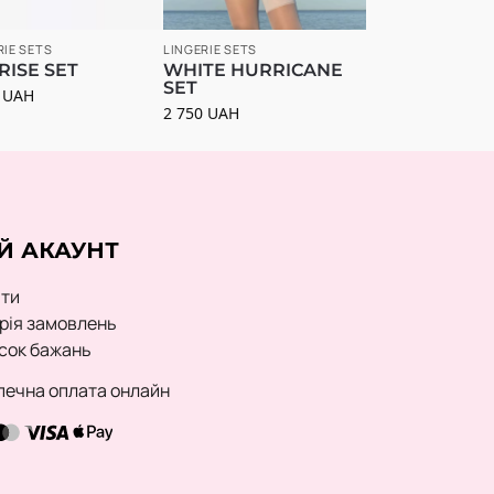
RIE SETS
LINGERIE SETS
RISE SET
WHITE HURRICANE
SET
0
UAH
2 750
UAH
Й АКАУНТ
йти
орія замовлень
сок бажань
печна оплата онлайн