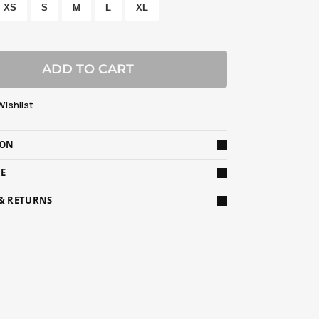
XS
S
M
L
XL
ADD TO CART
Wishlist
ION
DE
 & RETURNS