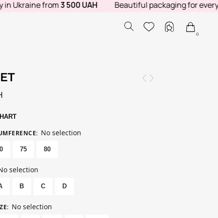
kraine from
3 500 UAH
Beautiful packaging for every order
0
SET
H
CHART
No selection
CUMFERENCE
:
0
75
80
No selection
A
B
C
D
No selection
ZE
: