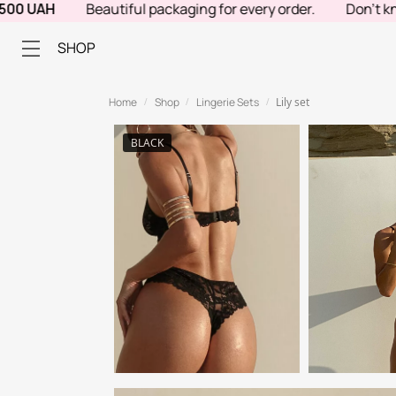
AH
Beautiful packaging for every order.
Don't know wha
SHOP
Home
Shop
Lingerie Sets
Lily set
/
/
/
BLACK