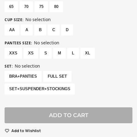
65
70
75
80
No selection
CUP SIZE
:
AA
A
B
C
D
No selection
PANTIES SIZE
:
XXS
XS
S
M
L
XL
No selection
SET
:
BRA+PANTIES
FULL SET
SET+SUSPENDER+STOCKINGS
ADD TO CART
Add to Wishlist