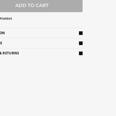
ADD TO CART
Wishlist
ION
DE
 & RETURNS