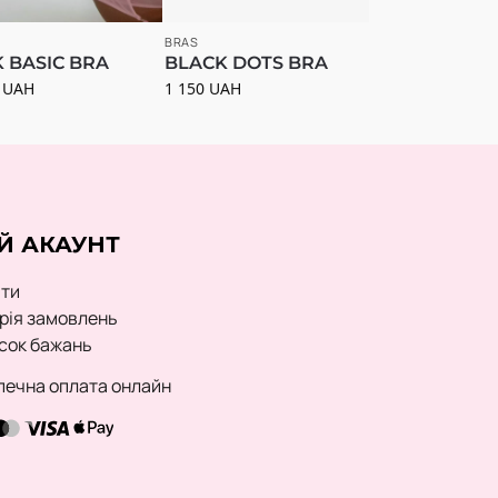
BRAS
K BASIC BRA
BLACK DOTS BRA
9
UAH
1 150
UAH
Й АКАУНТ
йти
орія замовлень
сок бажань
печна оплата онлайн