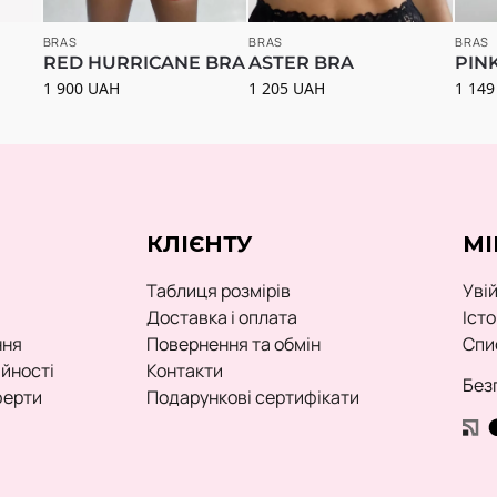
BRAS
BRAS
BRAS
RED HURRICANE BRA
ASTER BRA
PIN
1 900
UAH
1 205
UAH
1 14
КЛІЄНТУ
МІ
Таблиця розмірів
Уві
Доставка і оплата
Іст
ння
Повернення та обмін
Спи
ійності
Контакти
Без
ферти
Подарункові сертифікати