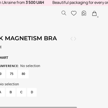
aine from
3 500 UAH
Beautiful packaging for every order.
0
K MAGNETISM BRA
H
CHART
No selection
CUMFERENCE
:
0
75
80
No selection
A
B
C
D