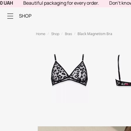
Beautiful packaging for every order.
Don't know what 
SHOP
Home
Shop
Bras
Black Magnetism Bra
/
/
/