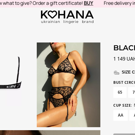
to give? Order a gift certificate!
BUY
Free delivery in Ukr
ukrainian lingerie brand
BLAC
1 149
UA
SIZE 
BUST CIR
65
7
CUP SIZE
:
AA