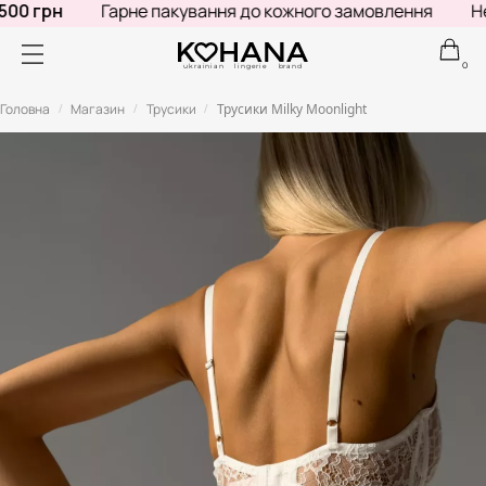
00 грн
Гарне пакування до кожного замовлення
Не 
0
ukrainian lingerie brand
Головна
Магазин
Трусики
Трусики Milky Moonlight
/
/
/