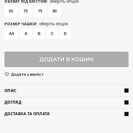
оберіть опцію
ОБХВАТ ПІД БЮСТОМ
:
65
70
75
80
оберіть опцію
РОЗМІР ЧАШКИ
:
AA
A
B
C
D
ДОДАТИ В КОШИК
Додати у вішліст
ОПИС
ДОГЛЯД
ДОСТАВКА ТА ОПЛАТА