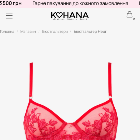
 500 грн
Гарне пакування до кожного замовлення
Н
0
ukrainian lingerie brand
Головна
Магазин
Бюстгальтери
Бюстгальтер Fleur
/
/
/