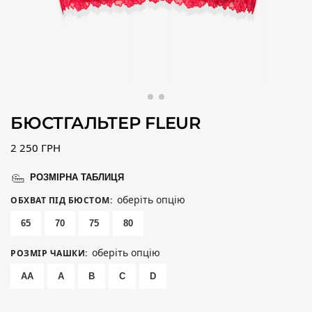
БЮСТГАЛЬТЕР FLEUR
2 250
ГРН
РОЗМІРНА ТАБЛИЦЯ
оберіть опцію
ОБХВАТ ПІД БЮСТОМ
:
65
70
75
80
оберіть опцію
РОЗМІР ЧАШКИ
:
AA
A
B
C
D