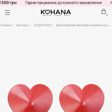
500 грн
Гарне пакування до кожного замовлення
Не
0
ukrainian lingerie brand
Головна
Магазин
ПОДАРУНКИ
Багаторазові металеві наліпки на соски пестіс червоні
/
/
/